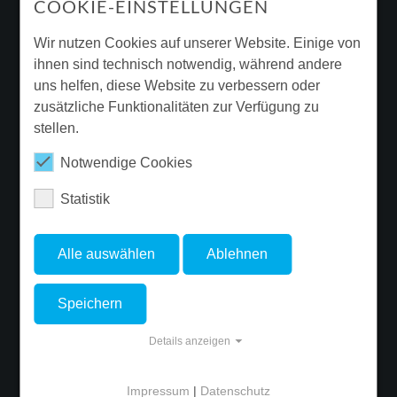
COOKIE-EINSTELLUNGEN
Downloads & Broschüren
Garantie
Wir nutzen Cookies auf unserer Website. Einige von
ihnen sind technisch notwendig, während andere
Beleuchtungssanierung
uns helfen, diese Website zu verbessern oder
Ergänzende Produktinformationen
zusätzliche Funktionalitäten zur Verfügung zu
stellen.
Newsletter
Notwendige Cookies
Statistik
FOLGE FLUOLITE
Alle auswählen
Ablehnen
Speichern
© Copyright 2026 FLUOLITE Licht & Leuchten GmbH & Co. KG. - Site
Details anzeigen
developed by
ALPENBLICKDREI
Impressum
|
Datenschutz