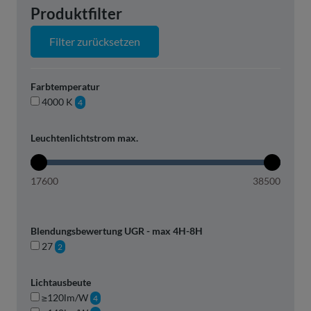
Produktfilter
Filter zurücksetzen
Farbtemperatur
4000 K
4
Leuchtenlichtstrom max.
17600
38500
Blendungsbewertung UGR - max 4H-8H
27
2
Lichtausbeute
≥120lm/W
4