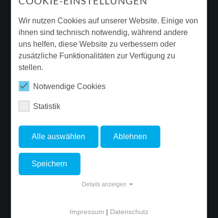
COOKIE-EINSTELLUNGEN
Downloads & Broschüren
Wir nutzen Cookies auf unserer Website. Einige von
Garantie
ihnen sind technisch notwendig, während andere
Beleuchtungssanierung
uns helfen, diese Website zu verbessern oder
Ergänzende Produktinformationen
zusätzliche Funktionalitäten zur Verfügung zu
stellen.
Newsletter
Notwendige Cookies
Statistik
FOLGE FLUOLITE
Alle auswählen
Ablehnen
Speichern
© Copyright 2026 FLUOLITE Licht & Leuchten GmbH & Co. KG. - Site
Details anzeigen
developed by
ALPENBLICKDREI
Impressum
|
Datenschutz
Cookie-Einstellungen
Impressum
Datenschutz
AGB