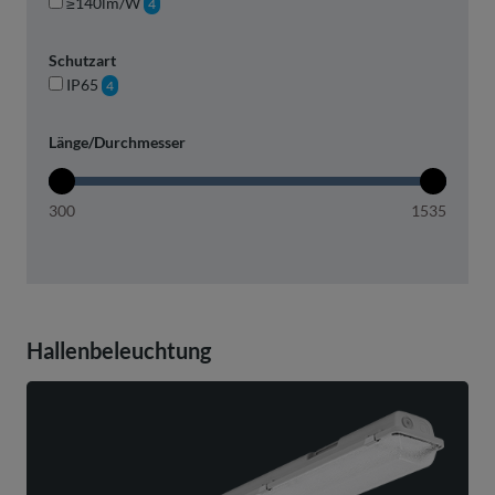
≥140lm/W
4
Schutzart
IP65
4
Länge/Durchmesser
300
1535
Hallenbeleuchtung