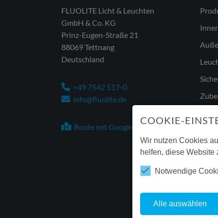
FLUOLITE Licht & Leuchten
Prod
GmbH & Co. KG
Inne
Prinz-Eugen-Straße 21
Auße
88069 Tettnang
Deutschland
Leuch
Siche
+49 7542 517-0
Zubeh
info@fluolite.de
COOKIE-EINST
Route mit Google Maps
Wir nutzen Cookies au
helfen, diese Website 
Notwendige Cook
Alle auswählen