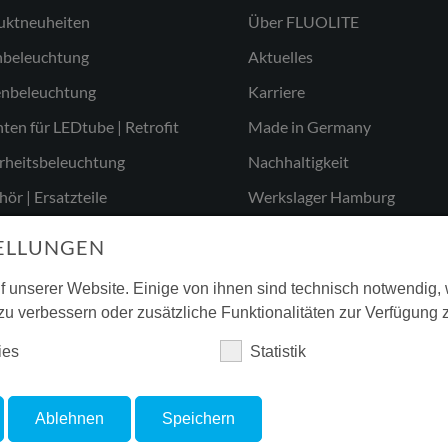
uktneuheiten
Über FLUOLITE
nbeleuchtung
Aktuelles
nbeleuchtung
Karriere
ten für LEDtube | Retrofit
Made in Germany
rheitsbeleuchtung
Nachhaltigkeit
ör | Ersatzteile
Werkslager Hamburg
ELLUNGEN
f unserer Website. Einige von ihnen sind technisch notwendig
zu verbessern oder zusätzliche Funktionalitäten zur Verfügung z
ies
Statistik
Ablehnen
Speichern