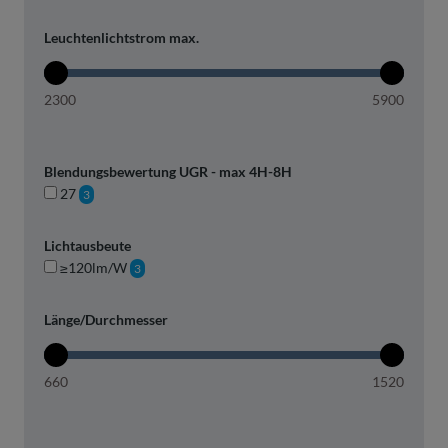
Leuchtenlichtstrom max.
2300
5900
Blendungsbewertung UGR - max 4H-8H
27
3
Lichtausbeute
≥120lm/W
3
Länge/Durchmesser
660
1520