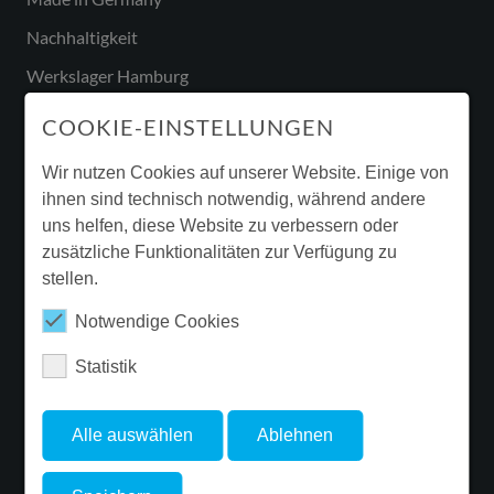
Nachhaltigkeit
Werkslager Hamburg
COOKIE-EINSTELLUNGEN
Wir nutzen Cookies auf unserer Website. Einige von
Service
ihnen sind technisch notwendig, während andere
uns helfen, diese Website zu verbessern oder
Downloads & Broschüren
zusätzliche Funktionalitäten zur Verfügung zu
Garantie
stellen.
Beleuchtungssanierung
Notwendige Cookies
Ergänzende Produktinformationen
Statistik
Newsletter
Alle auswählen
Ablehnen