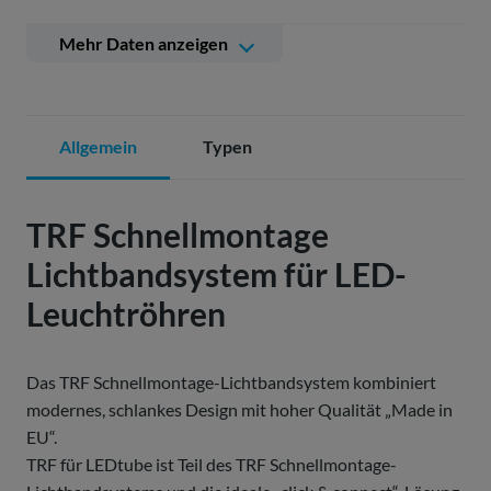
Tragschiene und Leuchtröhrenfassungen bilden eine
Einheit
Mehr Daten anzeigen
Werkzeuglose, intuitive Verbindungsmontage der
Lichtbandeinheiten
Allgemein
Typen
TRF Schnellmontage
Lichtbandsystem für LED-
Leuchtröhren
Das TRF Schnellmontage-Lichtbandsystem kombiniert
modernes, schlankes Design mit hoher Qualität „Made in
EU“.
TRF für LEDtube ist Teil des TRF Schnellmontage-