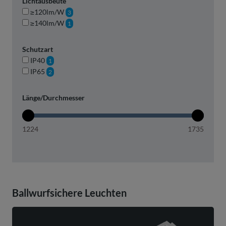
Lichtausbeute
≥120lm/W
3
≥140lm/W
1
Schutzart
IP40
1
IP65
2
Länge/Durchmesser
1224
1735
Ballwurfsichere Leuchten