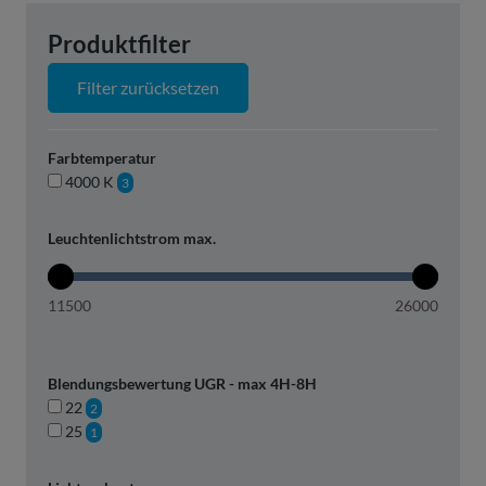
Produktfilter
Filter zurücksetzen
Farbtemperatur
4000 K
3
Leuchtenlichtstrom max.
11500
26000
Blendungsbewertung UGR - max 4H-8H
22
2
25
1