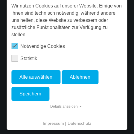
Wir nutzen Cookies auf unserer Website. Einige von
Garantie
ihnen sind technisch notwendig, während andere
Beleuchtungssanierung
uns helfen, diese Website zu verbessern oder
Ergänzende Produktinformationen
zusätzliche Funktionalitäten zur Verfügung zu
stellen.
Newsletter
Notwendige Cookies
Statistik
FOLGE FLUOLITE
Alle auswählen
Ablehnen
Speichern
© Copyright 2026 FLUOLITE Licht & Leuchten GmbH & Co. KG. - Site
Details anzeigen
developed by
ALPENBLICKDREI
Impressum
|
Datenschutz
Cookie-Einstellungen
Impressum
Datenschutz
AGB