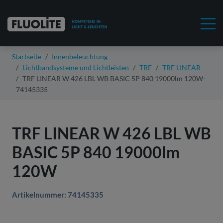
Startseite
Innenbeleuchtung
Lichtbandsysteme und Lichtleisten
TRF
TRF LINEAR
TRF LINEAR W 426 LBL WB BASIC 5P 840 19000lm 120W-
74145335
TRF LINEAR W 426 LBL WB
BASIC 5P 840 19000lm
120W
Artikelnummer: 74145335