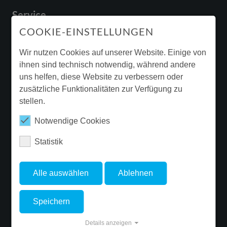
Service
Anschlussart
Stecker 7polig
COOKIE-EINSTELLUNGEN
Durchgangsverdrahtung
mit Durchgangsverdrahtung 5x2,5
Downloads & Broschüren
qmm
Garantie
Wir nutzen Cookies auf unserer Website. Einige von
Betriebs-
-20 °C
ihnen sind technisch notwendig, während andere
Beleuchtungssanierung
Umgebungstemperatur -
uns helfen, diese Website zu verbessern oder
min.
Ergänzende Produktinformationen
zusätzliche Funktionalitäten zur Verfügung zu
stellen.
Newsletter
Betriebs-
55 °C
Umgebungstemperatur -
Notwendige Cookies
max.
Statistik
FOLGE FLUOLITE
Prüfungen
Alle auswählen
Ablehnen
Schutzart
IP20
Speichern
Schlagfestigkeit
IK02
© Copyright 2026 FLUOLITE Licht & Leuchten GmbH & Co. KG. - Site
Details anzeigen
Glühdrahtfestigkeit
PMMA 650°C