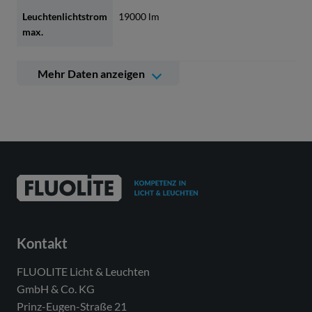
Leuchtenlichtstrom
19000 lm
max.
Farbtemperatur
4000 K
Mehr Daten anzeigen
Weitere technische Daten
Betriebsgerät
LED-Konverter, austauschbar
durch eine autorisierte Fachkraft
Lichtquelle
LED, austauschbar durch eine
autorisierte Fachkraft
Energieeffizienzklasse(n)
Modul 1: B
der verbauten
Kontakt
Lichtquelle(n) (A-G)
FLUOLITE Licht & Leuchten
Anzahl Leuchtmittel
1
GmbH & Co. KG
Prinz-Eugen-Straße 21
Dimmbarkeit
nicht dimmbar