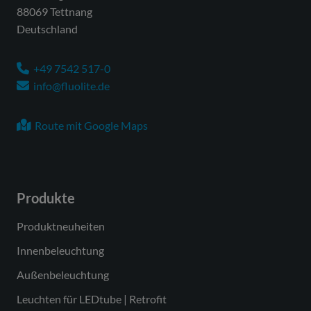
88069 Tettnang
Netzspannung
220-240V/50-60Hz
Deutschland
Spannungsart
AC/DC
+49 7542 517-0
Anschlussleistung max.
120 W
info@fluolite.de
Anzahl Leuchten an
22 Stück
Sicherungsautomat B16
Route mit Google Maps
Leistungs-/Powerfaktor
0,90
Schutzklasse
SK I
Produkte
Lichtausbeute
158 lm/W
Leuchtenlichtstrom
19000 lm
Produktneuheiten
max.
Innenbeleuchtung
Farbcode Lichtfarbe
840
Außenbeleuchtung
Farbtemperatur
4000 K
Leuchten für LEDtube | Retrofit