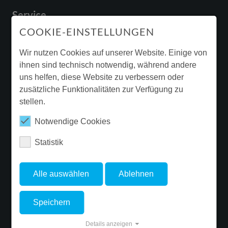
Service
Anschlussart
Stecker 7polig
COOKIE-EINSTELLUNGEN
Betriebs-
-20 °C
Downloads & Broschüren
Umgebungstemperatur -
Garantie
Wir nutzen Cookies auf unserer Website. Einige von
min.
ihnen sind technisch notwendig, während andere
Beleuchtungssanierung
Betriebs-
55 °C
uns helfen, diese Website zu verbessern oder
Umgebungstemperatur -
Ergänzende Produktinformationen
zusätzliche Funktionalitäten zur Verfügung zu
max.
stellen.
Newsletter
Notwendige Cookies
Prüfungen
Statistik
FOLGE FLUOLITE
Schutzart
IP20
Alle auswählen
Ablehnen
Schlagfestigkeit
IK02
Glühdrahtfestigkeit
PMMA 650°C
Speichern
Brennbarkeit
HB
© Copyright 2026 FLUOLITE Licht & Leuchten GmbH & Co. KG. - Site
Details anzeigen
(UL94)