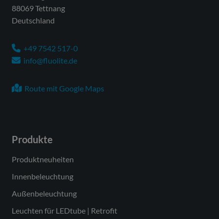
88069 Tettnang
Netzspannung
220-240V/50-60Hz
Deutschland
Spannungsart
AC/DC
+49 7542 517-0
Anschlussleistung max.
120 W
info@fluolite.de
Anzahl Leuchten an
22 Stück
Sicherungsautomat B16
Route mit Google Maps
Leistungs-/Powerfaktor
0,90
Schutzklasse
SK I
Produkte
Lichtausbeute
158 lm/W
Leuchtenlichtstrom
19000 lm
Produktneuheiten
max.
Innenbeleuchtung
Farbcode Lichtfarbe
840
Außenbeleuchtung
Farbtemperatur
4000 K
Leuchten für LEDtube | Retrofit