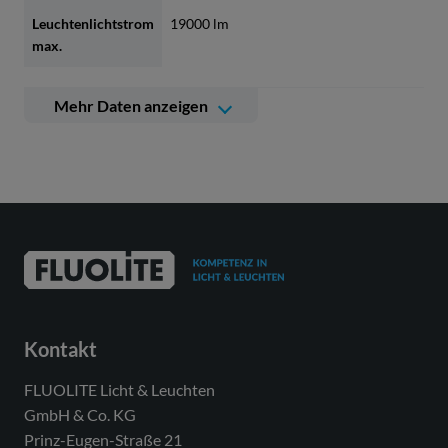
Leuchtenlichtstrom
19000 lm
max.
Farbtemperatur
4000 K
Mehr Daten anzeigen
Weitere technische Daten
Betriebsgerät
LED-Konverter, austauschbar
durch eine autorisierte Fachkraft
Lichtquelle
LED, austauschbar durch eine
autorisierte Fachkraft
Energieeffizienzklasse(n)
Modul 1: B
der verbauten
Kontakt
Lichtquelle(n) (A-G)
FLUOLITE Licht & Leuchten
Anzahl Leuchtmittel
1
GmbH & Co. KG
Prinz-Eugen-Straße 21
Dimmbarkeit
nicht dimmbar