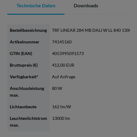
Technische Daten
Downloads
Bestellbezeichnung
TRF LINEAR 284 MB DALI W LL 840 13000
Artikelnummer
74145160
GTIN (EAN)
4053995091573
Bruttopreis (€)
412,00 EUR
Verfügbarkeit*
Auf Anfrage
Anschlussleistung
80 W
max.
Lichtausbeute
162 lm/W
Leuchtenlichtstrom
13000 lm
max.
Farbtemperatur
4000 K