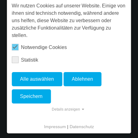
qmm
Garantie
Wir nutzen Cookies auf unserer Website. Einige von
Betriebs-
-20 °C
ihnen sind technisch notwendig, während andere
Beleuchtungssanierung
Umgebungstemperatur -
uns helfen, diese Website zu verbessern oder
min.
Ergänzende Produktinformationen
zusätzliche Funktionalitäten zur Verfügung zu
stellen.
Newsletter
Betriebs-
55 °C
Umgebungstemperatur -
Notwendige Cookies
max.
Statistik
FOLGE FLUOLITE
Prüfungen
Alle auswählen
Ablehnen
Schutzart
IP20
Speichern
Schlagfestigkeit
IK02
© Copyright 2026 FLUOLITE Licht & Leuchten GmbH & Co. KG. - Site
Details anzeigen
Glühdrahtfestigkeit
PMMA 650°C
developed by
ALPENBLICKDREI
Brennbarkeit
HB
Impressum
|
Datenschutz
Cookie-Einstellungen
Impressum
Datenschutz
AGB
(UL94)