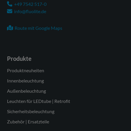
+49 7542 517-0
Anschlussleistung max.
80 W
info@fluolite.de
Anzahl Leuchten an
26 Stück
Sicherungsautomat B16
Route mit Google Maps
Leistungs-/Powerfaktor
0,90
Schutzklasse
SK I
Produkte
Lichtausbeute
162 lm/W
Leuchtenlichtstrom
13000 lm
Produktneuheiten
max.
Innenbeleuchtung
Farbcode Lichtfarbe
840
Außenbeleuchtung
Farbtemperatur
4000 K
Leuchten für LEDtube | Retrofit
Farbwiedergabeindex
Ra > 80
Sicherheitsbeleuchtung
Ra
Zubehör | Ersatzteile
Farbtoleranz
3