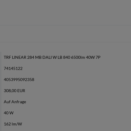
TRF LINEAR 284 MB DALI W LB 840 6500lm 40W 7P
74145122
4053995092358
308,00 EUR
Auf Anfrage
40 W
162 lm/W