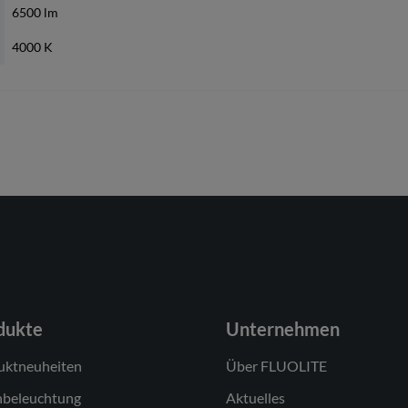
6500 lm
4000 K
LED-Konverter, austauschbar durch eine autorisierte Fachkraft
LED, austauschbar durch eine autorisierte Fachkraft
Modul 1: B
1
DALI
dukte
Unternehmen
220-240V/50-60Hz
uktneuheiten
Über FLUOLITE
AC/DC
nbeleuchtung
Aktuelles