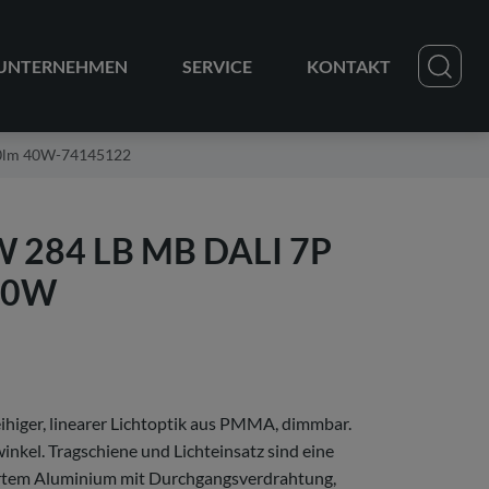
UNTERNEHMEN
SERVICE
KONTAKT
00lm 40W-74145122
W 284 LB MB DALI 7P
40W
eihiger, linearer Lichtoptik aus PMMA, dimmbar.
kel. Tragschiene und Lichteinsatz sind eine
iertem Aluminium mit Durchgangsverdrahtung,