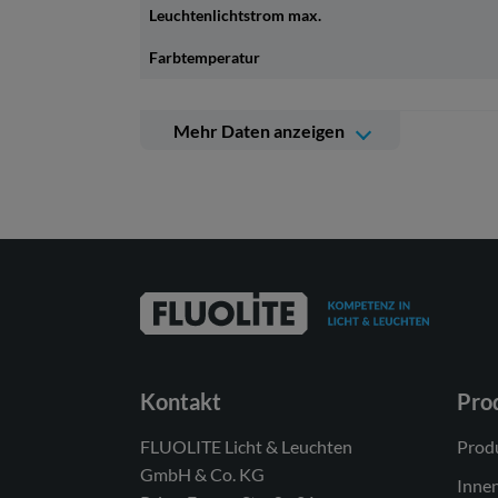
Leuchtenlichtstrom max.
Farbtemperatur
Mehr Daten anzeigen
Weitere technische Daten
Betriebsgerät
Lichtquelle
Energieeffizienzklasse(n) der verbauten
Lichtquelle(n) (A-G)
Anzahl Leuchtmittel
Dimmbarkeit
Kontakt
Pro
Netzspannung
FLUOLITE Licht & Leuchten
Prod
Spannungsart
GmbH & Co. KG
Inne