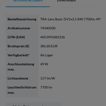
Bestellbezeichnung
TRA-Lens Basic DV5x2,5 840 7700lm 49W
Artikelnummer
74340500
GTIN (EAN)
4053995082236
Bruttopreis (€)
385,60 EUR
Verfügbarkeit*
Ab Lager
Anschlussleistung
49 W
max.
Lichtausbeute
157 lm/W
Leuchtenlichtstrom
7700 lm
max.
Farbtemperatur
4000 K