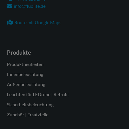
Anschlussleistung max.
49 W
info@fluolite.de
Anzahl Leuchten an
16 Stück
Sicherungsautomat B16
Route mit Google Maps
Leistungs-/Powerfaktor
0,90
Schutzklasse
SK I
Produkte
Lichtausbeute
157 lm/W
Leuchtenlichtstrom
7700 lm
Produktneuheiten
max.
Innenbeleuchtung
Farbcode Lichtfarbe
840
Außenbeleuchtung
Farbtemperatur
4000 K
Leuchten für LEDtube | Retrofit
Farbwiedergabeindex
Ra > 80
Sicherheitsbeleuchtung
Ra
Zubehör | Ersatzteile
Farbtoleranz
3
(MacAdam)