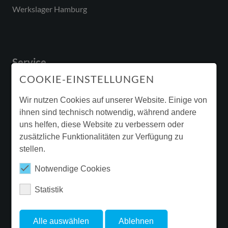
Werkslager Hamburg
Service
COOKIE-EINSTELLUNGEN
Downloads & Broschüren
Garantie
Wir nutzen Cookies auf unserer Website. Einige von
ihnen sind technisch notwendig, während andere
Beleuchtungssanierung
uns helfen, diese Website zu verbessern oder
Ergänzende Produktinformationen
zusätzliche Funktionalitäten zur Verfügung zu
stellen.
Newsletter
Notwendige Cookies
Statistik
FOLGE FLUOLITE
Alle auswählen
Ablehnen