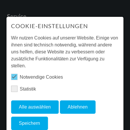
Service
COOKIE-EINSTELLUNGEN
Downloads & Broschüren
Garantie
Wir nutzen Cookies auf unserer Website. Einige von
ihnen sind technisch notwendig, während andere
Beleuchtungssanierung
uns helfen, diese Website zu verbessern oder
Ergänzende Produktinformationen
zusätzliche Funktionalitäten zur Verfügung zu
stellen.
Newsletter
Notwendige Cookies
Statistik
FOLGE FLUOLITE
Alle auswählen
Ablehnen
Speichern