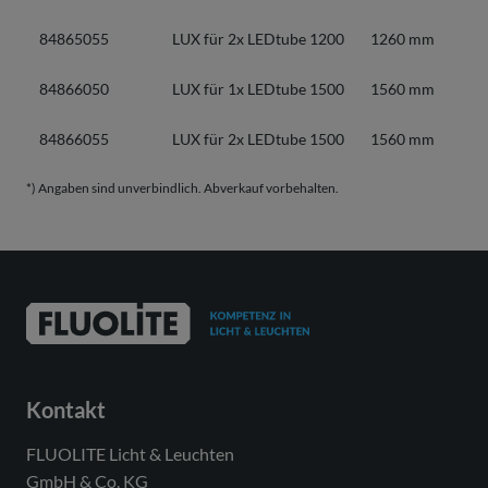
84865055
LUX für 2x LEDtube 1200
1260 mm
84866050
LUX für 1x LEDtube 1500
1560 mm
84866055
LUX für 2x LEDtube 1500
1560 mm
*) Angaben sind unverbindlich. Abverkauf vorbehalten.
Kontakt
FLUOLITE Licht & Leuchten
GmbH & Co. KG