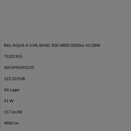
RKL-AQUA 4-3 ML BASIC 830 4800/3200lm 41/28W
75201955
4053995092235
122,50 EUR
Ab Lager
41 W
117 lm/W
4800 lm