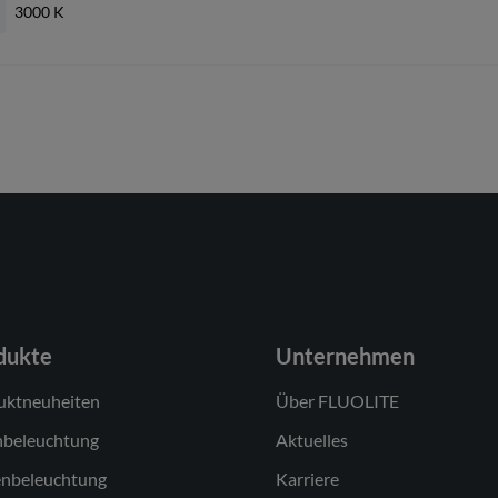
3000 K
LED-Konverter, austauschbar durch eine autorisierte Fachkraft
LED, austauschbar durch eine autorisierte Fachkraft
Modul 1: C
1
nicht dimmbar
dukte
Unternehmen
220-240V/50-60Hz
uktneuheiten
Über FLUOLITE
AC/DC
nbeleuchtung
Aktuelles
28 W
nbeleuchtung
Karriere