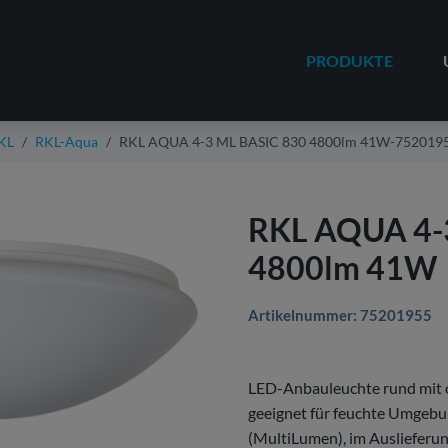
PRODUKTE
KL
RKL-Aqua
RKL AQUA 4-3 ML BASIC 830 4800lm 41W-752019
RKL AQUA 4-
4800lm 41W
Artikelnummer: 75201955
LED-Anbauleuchte rund mit o
geeignet für feuchte Umgebun
(MultiLumen), im Auslieferun