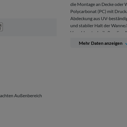
die Montage an Decke oder 
Polycarbonat (PC) mit Drucka
Abdeckung aus UV-beständi
und stabiler Halt der Wanne
Verschlusstechnik. 3-polige
Durchschleifen möglich. 2 Ka
Mehr Daten anzeigen
Innenbereichen und überdac
rdachten Außenbereich