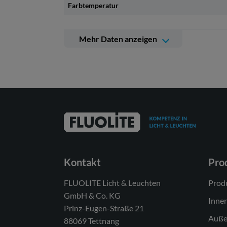
Farbtemperatur
Mehr Daten anzeigen
Weitere technische Daten
Betriebsgerät
Lichtquelle
Energieeffizienzklasse(n) der verbauten
Lichtquelle(n) (A-G)
Anzahl Leuchtmittel
Dimmbarkeit
Kontakt
Pro
Netzspannung
FLUOLITE Licht & Leuchten
Prod
Spannungsart
GmbH & Co. KG
Inne
Prinz-Eugen-Straße 21
Anschlussleistung min.
Auße
88069 Tettnang