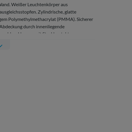
Wand. Weißer Leuchtenkörper aus
usgleichsstopfen. Zylindrische, glatte
gem Polymethylmethacrylat (PMMA). Sicherer
/Abdeckung durch innenliegende
 Anschlussklemme mit Steckkontakt,
beleinführungen. Zugelassen für den Einsatz in
hten Außenbereich.