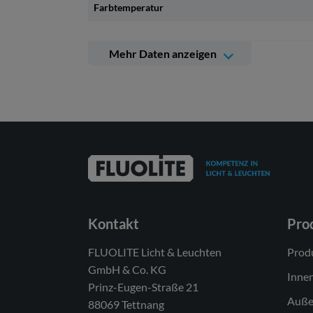
Farbtemperatur
Mehr Daten anzeigen
Weitere technische Daten
Betriebsgerät
Lichtquelle
Energieeffizienzklasse(n) der verbauten
Lichtquelle(n) (A-G)
Anzahl Leuchtmittel
Dimmbarkeit
Kontakt
Pro
Netzspannung
FLUOLITE Licht & Leuchten
Prod
Spannungsart
GmbH & Co. KG
Inne
Prinz-Eugen-Straße 21
Anschlussleistung min.
Auße
88069 Tettnang