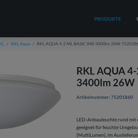
PRODUKTE
KL
RKL-Aqua
RKL AQUA 4-2 ML BASIC 840 3400lm 26W-752018
RKL AQUA 4-
3400lm 26W
Artikelnummer: 75201860
LED-Anbauleuchte rund mit o
geeignet für feuchte Umgebun
(MultiLumen), im Auslieferun