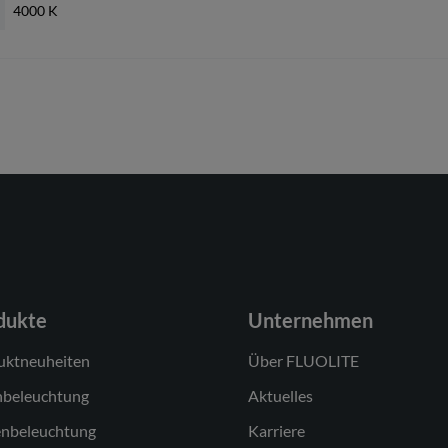
4000 K
LED-Konverter, austauschbar durch eine autorisierte Fachkraft
LED, austauschbar durch eine autorisierte Fachkraft
Modul 1: B
1
nicht dimmbar
dukte
Unternehmen
220-240V/50-60Hz
uktneuheiten
Über FLUOLITE
AC/DC
nbeleuchtung
Aktuelles
14 W
nbeleuchtung
Karriere