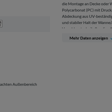
die Montage an Decke oder 
Polycarbonat (PC) mit Drucka
Abdeckung aus UV-beständi
und stabiler Halt der Wanne
Verschlusstechnik. 3-polige
Durchschleifen möglich. 2 Ka
Mehr Daten anzeigen
Innenbereichen und überdac
rdachten Außenbereich