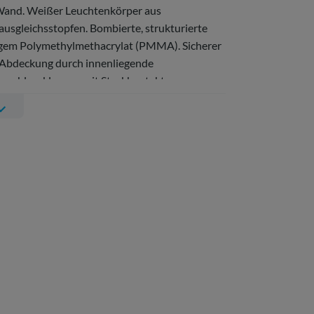
Wand. Weißer Leuchtenkörper aus
usgleichsstopfen. Bombierte, strukturierte
gem Polymethylmethacrylat (PMMA). Sicherer
/Abdeckung durch innenliegende
 Anschlussklemme mit Steckkontakt,
beleinführungen. Zugelassen für den Einsatz in
hten Außenbereich.