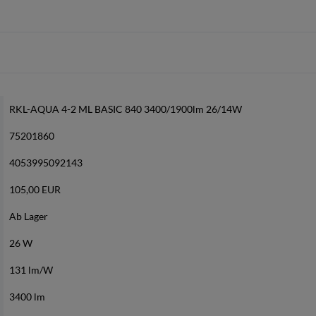
RKL-AQUA 4-2 ML BASIC 840 3400/1900lm 26/14W
75201860
4053995092143
105,00 EUR
Ab Lager
26 W
131 lm/W
3400 lm