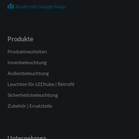
Sicherungsautomat B16
Route mit Google Maps
Leistungs-/Powerfaktor
0,95
Schutzklasse
SK I
Produkte
Lichtausbeute
192 lm/W
Leuchtenlichtstrom
38500 lm
Produktneuheiten
max.
Innenbeleuchtung
Farbcode Lichtfarbe
840
Außenbeleuchtung
Farbtemperatur
4000 K
Leuchten für LEDtube | Retrofit
Farbwiedergabeindex
Ra > 80
Sicherheitsbeleuchtung
Ra
Zubehör | Ersatzteile
Farbtoleranz
5
(MacAdam)
Flickerwert (Ripple)
<=2 %
Unternehmen