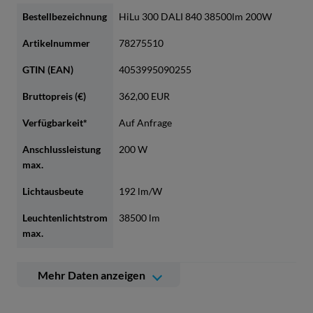
Bestellbezeichnung
HiLu 300 DALI 840 38500lm 200W
Artikelnummer
78275510
GTIN (EAN)
4053995090255
Bruttopreis (€)
362,00 EUR
Verfügbarkeit*
Auf Anfrage
Anschlussleistung
200 W
max.
Lichtausbeute
192 lm/W
Leuchtenlichtstrom
38500 lm
max.
Farbtemperatur
4000 K
Mehr Daten anzeigen