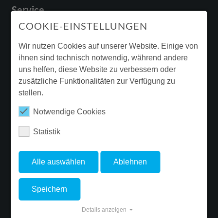
Service
COOKIE-EINSTELLUNGEN
Downloads & Broschüren
Garantie
Wir nutzen Cookies auf unserer Website. Einige von
ihnen sind technisch notwendig, während andere
Beleuchtungssanierung
uns helfen, diese Website zu verbessern oder
Ergänzende Produktinformationen
zusätzliche Funktionalitäten zur Verfügung zu
stellen.
Newsletter
Notwendige Cookies
Statistik
FOLGE FLUOLITE
Alle auswählen
Ablehnen
Speichern
© Copyright 2026 FLUOLITE Licht & Leuchten GmbH & Co. KG. - Site
Details anzeigen
developed by
ALPENBLICKDREI